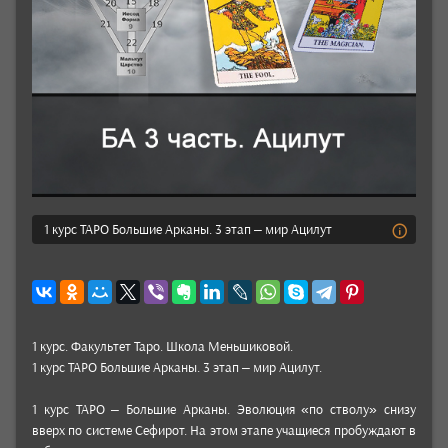
1 курс ТАРО Большие Арканы. 3 этап – мир Ацилут
1 курс. Факуль­тет Таро. Школа Мень­шико­вой.
1 курс ТАРО Боль­шие Арканы. 3 этап – мир Ацилут.
1 курс ТАРО – Боль­шие Арканы. Эволю­ция «по стволу» снизу
вверх по сис­теме Сефи­рот. На этом этапе учащи­еся про­буж­дают в