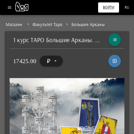
ВОЙТИ
RU
Магазин
Факультет Таро
Большие Арканы
1 курс ТАРО Большие Арканы. 3 этап – мир Ацилут
17425.00
₽
arrow_drop_down