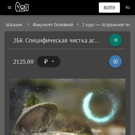
ВОЙТИ
RU
Магазин
Факультет Основной
2 курс — Астральное тело
2БК Специфическая чистка астрального тела. Тема: Здоровье
2125.00
₽
arrow_drop_down