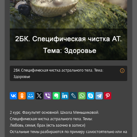
2БК Специфическая чистка астрального тела. Тема:
Здоровье
2 курс. Факуль­тет основ­ной. Школа Мень­шико­вой.
Специ­фичес­кая чис­тка астраль­ного тела. Темы:
Любовь, семья, брак (есть заочно в записи)
Осталь­ные темы раз­бира­ются по при­меру самосто­ятель­но или на