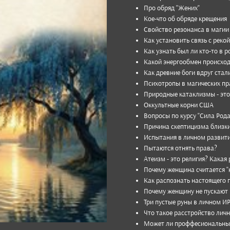
Про обряд "Жених"
Кое-что об обряде кре­щения
Свой­ство резо­нанса в магии
Как уста­новить связь с рекой
Как узнать был ли кто-то в ро
Какой энерго­обмен про­исхо­
Как древ­ние боги вдруг стал
Психот­ропы в маги­чес­ких пр
Природ­ные катак­лизмы - это
Оккуль­тные корни США
Вопросы по курсу "Сила Рода
Причина скеп­тицизма близ­к
Испы­тания в лич­ном раз­вити
Пыта­ются отнять права?
Атеизм - это рели­гия? Какая 
Почему жен­щина счита­ется "
Как рас­познать насто­ящего п
Почему жен­щину не пус­кают 
Три пус­тые руны в лич­ном И
Что такое расс­трой­ство лич­
Может ли проф­феси­ональ­ны