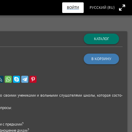
ВОЙТИ
РУССКИЙ (RU)
КАТАЛОГ
В КОРЗИНУ
о сво­ими уче­никами и воль­ными слу­шате­лями школы, кото­рая состо­
п­росы:
и с пред­ками?
од­ноше­ние духам?