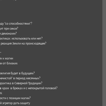
ду "со спо­соб­ностями"?
дит при сексе?
и демо­нами?
ак­тиках: исполь­зовать или нет?
 реак­ция Земли на про­исхо­дящее?
"
их к магии
и от близ­ких
рели­гия будет в буду­щем?
нечис­той" в период месяч­ных?
рак­тика в Север­ной Тради­ции?
в храм в брю­ках и с непок­рытой голо­вой?
РК
ности с пози­ции магии?
й эгре­гор дать защиту