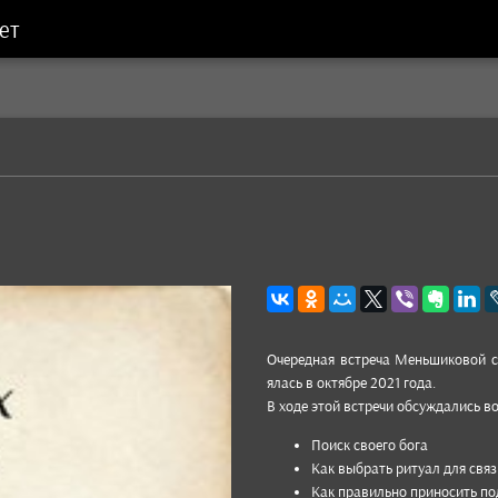
ет
Очеред­ная встреча Мень­шико­вой с
ялась в ок­тябре 2021 года.
В ходе этой встречи обсуж­дались во
Поиск сво­его бога
Как выб­рать ритуал для связ
Как пра­виль­но при­носить п