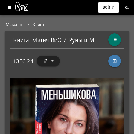
ВОЙТИ
RU
Магазин
Книги
Книга. Магия ВиО 7. Руны и Магия
1356.24
₽
arrow_drop_down