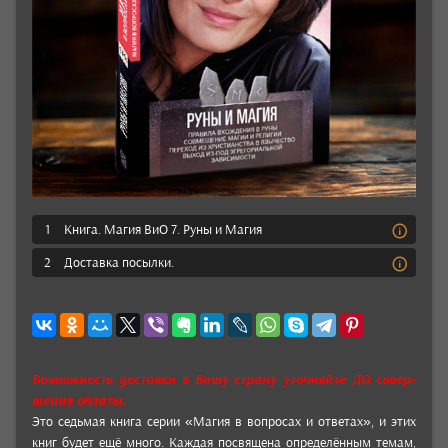
1
Книга. Магия ВиО 7. Руны и Магия
2
Доставка посылки.
Возмож­ность дос­тавки в Вашу страну уточ­няй­те ДО совер­
шения оплаты.
Это седь­мая книга серии «Магия в воп­росах и отве­тах», и этих
книг будет ещё много. Каждая пос­вящена опре­делён­ным темам,