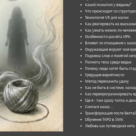
Какой пси­хотип у ведь­мы?
Что про­исхо­дит со струк­тур
Техно­логия VR для магии
Как реаги­ровать на выс­казы
Как узнать можно ли чело­век
Особен­ности рас­чёта ИРК
Влияют ли отно­шения с мамо
Окружа­ющие воруют моё вре
Подмена слов и поня­тий сег
Полнота тела среди ведьм
Почему люди хотят быть ста
Гряду­щие веро­ятности
Метод пере­манить удачу
Как не быть в сис­теме, нахо­
Как переп­рограм­миро­вать яд
Где я - там сразу толпа и дви
Снить­ся мама…
Тран­сфор­мация после Белта
Обуче­ние ТАРО в SMK
Любовь как путе­вод­ная нить