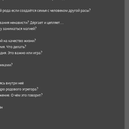
ой рода если созда­ётся семья с чело­веком дру­гой расы?
­вания нена­висти? Дёргает и цеп­ляет…
у зани­мать­ся магией?
й на качес­тво жизни?
мя. Что делать?
одня. Это важно или игра?
­риками?
дясь внутри неё
ро родо­вого эгре­гора?
­жение. О чём это гово­рит?
йн