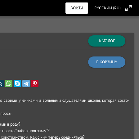
ВОЙТИ
РУССКИЙ (RU)
КАТАЛОГ
В КОРЗИНУ
о сво­ими уче­никами и воль­ными слу­шате­лями школы, кото­рая состо­
п­росы:
хами в роду?
он просто "набор прог­рамм"?
 христи­анс­твом. Как с ним теперь соеди­нять­ся?