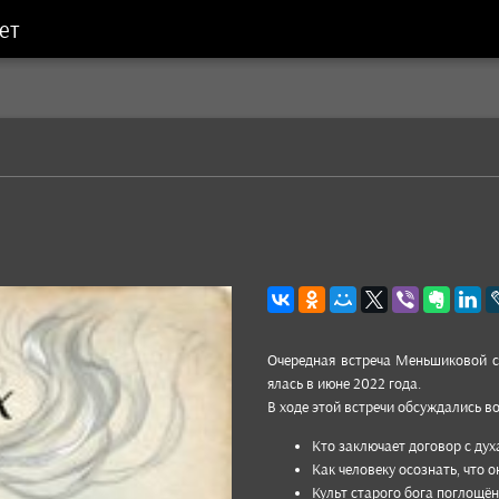
ет
Очеред­ная встреча Мень­шико­вой с
ялась в июне 2022 года.
В ходе этой встречи обсуж­дались во
Кто зак­лючает дого­вор с ду
Как чело­веку осоз­нать, что 
Культ ста­рого бога пог­лощён