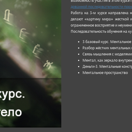
Возмож­ность учас­тия в этом курсе 
дованной пос­ледо­ватель­ности про­
Работа на 3-м курсе нап­рав­лена на
делают «кар­тину мира» жес­ткой и 
огра­ничен­ное вос­при­ятие и неуме­
После­дова­тель­ность обу­чения на ку
3 базо­вый курс. Менталь­ное 
Разбор жёс­тких мен­таль­ных 
Связь мыш­ления с моде­лями
Ментал, как зер­кало внут­ре
День­ги-3. Менталь­ные конс­т
Менталь­ное прос­транс­тво