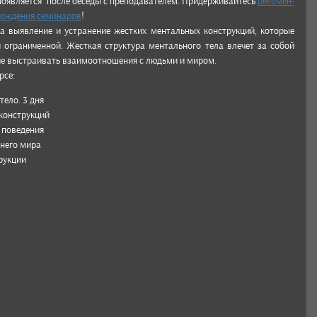
появля­ется после беседы с пре­подава­телем. Придер­живай­тесь
реко­мен­
хож­дения семи­наров
!
 выяв­ление и устра­нение жес­тких мен­таль­ных конс­трук­ций, кото­рые
огра­ничен­ной. Жесткая струк­тура мен­таль­ного тела вле­чет за собой
ние выс­тра­ивать вза­имоот­ноше­ния с людь­ми и миром.
рсе:
тело. 3 дня
конс­трук­ций
 пове­дения
н­него мира
рук­ции