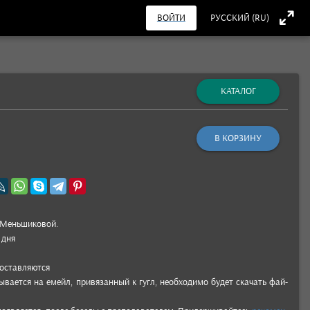
ВОЙТИ
РУССКИЙ (RU)
КАТАЛОГ
В КОРЗИНУ
 Мень­шико­вой.
 дня
ос­тавля­ются
ыва­ется на емейл, при­вязан­ный к гугл, необ­ходимо будет ска­чать фай­