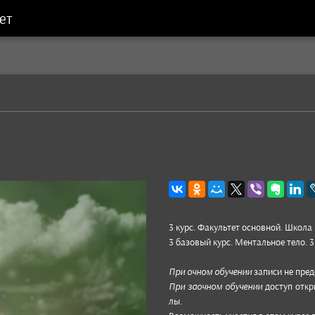
ет
о
3 курс. Факуль­тет основ­ной. Школа
3 базо­вый курс. Менталь­ное тело. 3
При очном обу­чении
записи не пре­д
При заоч­ном обу­чении
дос­туп откр
лы.