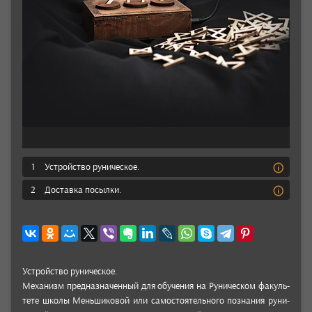
1
Устройство руническое.
2
Доставка посылки.
Устрой­ство руни­чес­кое.
Меха­низм пред­назна­чен­ный для обу­чения на Руни­чес­ком факуль­
тете школы Мень­шико­вой или самосто­ятель­ного поз­нания руни­