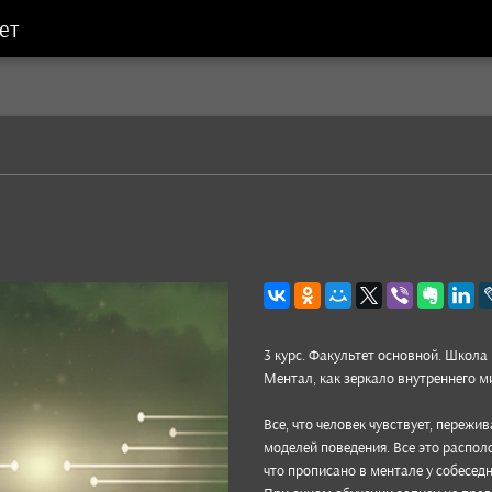
ет
о
3 курс. Факуль­тет основ­ной. Школа
Ментал, как зер­кало внут­рен­него м
Все, что чело­век чувс­твует, пере­жи
моде­лей пове­дения. Все это рас­поло
что про­писано в мен­тале у собе­сед