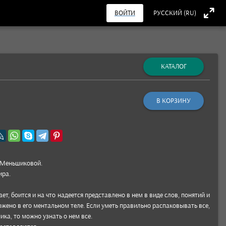
ВОЙТИ
РУССКИЙ (RU)
КАТАЛОГ
В КОРЗИНУ
 Мень­шико­вой.
ира.
вает, боится и на что наде­ется пред­став­лено в нем в виде слов, поня­тий и
­жено в его мен­таль­ном теле. Если уметь пра­виль­но рас­пако­вывать все,
­ника, то можно узнать о нем все.