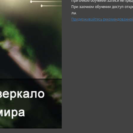
При очном обу­чении записи не пре­д
При заоч­ном обу­чении дос­туп откр
лы.
Придер­живай­тесь реко­мен­дован­ной