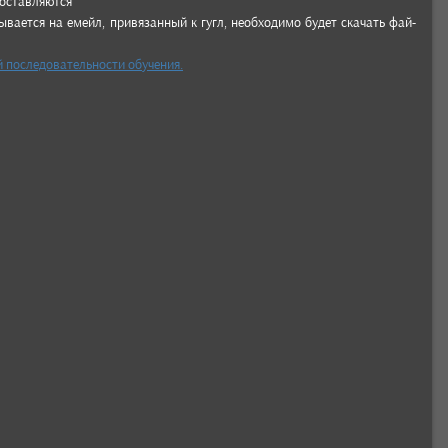
ос­тавля­ются
ыва­ется на емейл, при­вязан­ный к гугл, необ­ходимо будет ска­чать фай­
 пос­ледо­ватель­ности обу­чения.