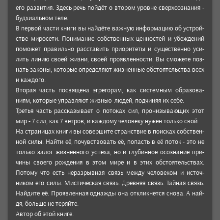
его раз­вития. Здесь речь пой­дёт о вто­ром уровне свер­хсоз­нания -
будхи­аль­ном теле.
В пер­вой части книги вы най­дёте важ­ную инфор­мацию об устрой­
стве миро­сети. Пони­мание собс­твен­ных цен­нос­тей и убеж­дений
помо­жет пра­виль­но рас­ста­вить при­ори­теты и сущес­твенно уси­
лить линию своей жизни, своей про­явлен­ности. Вы смо­жете поз­
нать законы, кото­рые опре­деляют жиз­нен­ные обсто­ятель­ства всех
и каж­дого.
Вторая часть пос­вящена эгре­горам, как сис­тем­ным обра­зова­
ниям, кото­рые управ­ляют жизнью людей, под­чиняя их себе.
Третья часть рас­ска­зывает о пото­ках сил, про­низыва­ющих этот
мир - 7 сил, как 7 вет­ров, и каж­дому чело­веку нужен толь­ко свой.
На стра­ницах книги вы совер­шите странс­твие в поис­ках собс­твен­
ной силы. Най­ти её, почувс­тво­вать её, попасть в её поток - это не
толь­ко залог жиз­нен­ного успеха, но и глу­бин­ное осоз­нание при­
чины сво­его рож­дения в этом мире и в этих обсто­ятель­ствах.
Потому что есть нераз­рыв­ная связь между чело­веком и источ­
ником его силы. Мисти­чес­кая связь. Древ­няя связь. Тай­ная связь.
Най­дите её. Прояв­лен­ная однажды она отклик­нется снова. А най­
дя, боль­ше не теряй­те.
Автор об этой книге.