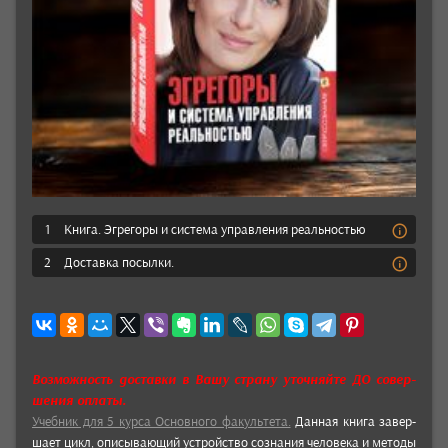
1
Книга. Эгрегоры и система управления реальностью
2
Доставка посылки.
Возмож­ность дос­тавки в Вашу страну уточ­няй­те ДО совер­
шения оплаты.
Учеб­ник для 5 курса Основ­ного факуль­тета.
Данная книга завер­
шает цикл, опи­сыва­ющий устрой­ство соз­нания чело­века и методы